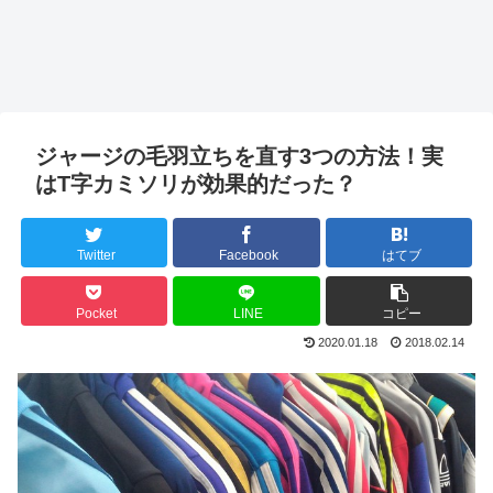
ジャージの毛羽立ちを直す3つの方法！実
はT字カミソリが効果的だった？
Twitter
Facebook
はてブ
Pocket
LINE
コピー
2020.01.18
2018.02.14