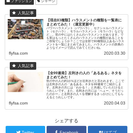
ファッション
ジャージ
【現在83種類】ハラスメントの種類を一覧表に
まとめてみた！（適宜更新中）
パワーハラスメント（パワハラ）、セクシャルハラスメン
ト（セクハラ）、モラルハラスメント（モラハラ）などな
ど…。世の中にはたくさんのハラスメントがあります。で
も実はもっとたくさんのハラスメントの種類があることを
ご存知でしょうか？ここでは全部で80種類以上あるハラス
メントを一覧にまとめてみました。ハラスメントの辞典の
ようなイメージで読んでみてくださいね。
flyfsa.com
2020.03.30
【全99連発】左利きの人の「あるある」ネタを
まとめてみた！
世の中の人の約10％ほどが左利きだと言われます。ここで
は左利きの人の「あるある」ネタを99連発でご紹介しま
す。左利きの方には「わかる！」と共感していただけると
うれしいです。また、右利きの方には「へぇー、そうだっ
たのかー」と左利きの人々を理解するきっかけにしてもら
えるとうれしいです。
flyfsa.com
2020.04.03
シェアする
Twitter
Facebook
はてブ