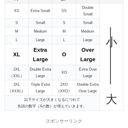
Double
XS
Extra Small
SS
Small
S
Small
S
Small
小—————大
M
Medium
M
Medium
L
Large
L
Large
Extra
Over
XL
O
Large
Large
2XL
Double Extra
Extra Over
XO
（XXL）
Large
Large
3XL
Triple Extra
2XO
Double Extra
（XXXL）
Large
（XXO）
Over Large
以下サイズが大きくなるにつれて
先頭の数字（Xの数）が増えていきます。
スポンサーリンク