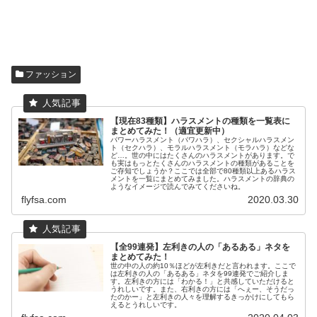
ファッション
【現在83種類】ハラスメントの種類を一覧表に
まとめてみた！（適宜更新中）
パワーハラスメント（パワハラ）、セクシャルハラスメン
ト（セクハラ）、モラルハラスメント（モラハラ）などな
ど…。世の中にはたくさんのハラスメントがあります。で
も実はもっとたくさんのハラスメントの種類があることを
ご存知でしょうか？ここでは全部で80種類以上あるハラス
メントを一覧にまとめてみました。ハラスメントの辞典の
ようなイメージで読んでみてくださいね。
flyfsa.com
2020.03.30
【全99連発】左利きの人の「あるある」ネタを
まとめてみた！
世の中の人の約10％ほどが左利きだと言われます。ここで
は左利きの人の「あるある」ネタを99連発でご紹介しま
す。左利きの方には「わかる！」と共感していただけると
うれしいです。また、右利きの方には「へぇー、そうだっ
たのかー」と左利きの人々を理解するきっかけにしてもら
えるとうれしいです。