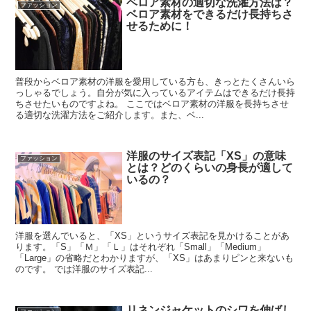
ベロア素材の適切な洗濯方法は？
ファッション
ベロア素材をできるだけ長持ちさ
せるために！
普段からベロア素材の洋服を愛用している方も、きっとたくさんいら
っしゃるでしょう。自分が気に入っているアイテムはできるだけ長持
ちさせたいものですよね。 ここではベロア素材の洋服を長持ちさせ
る適切な洗濯方法をご紹介します。また、ベ...
洋服のサイズ表記「XS」の意味
ファッション
とは？どのくらいの身長が適して
いるの？
洋服を選んでいると、「XS」というサイズ表記を見かけることがあ
ります。「S」「Ｍ」「Ｌ」はそれぞれ「Small」「Medium」
「Large」の省略だとわかりますが、「XS」はあまりピンと来ないも
のです。 では洋服のサイズ表記...
リネンジャケットのシワを伸ばし