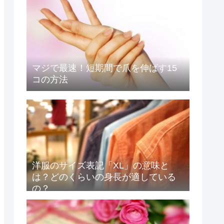
マジで最速！短期間で爪を伸ばす15
コの方法
洋服のサイズ表記「XL」の意味と
は？どのくらいの身長が適している
の？