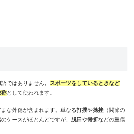
用語ではありません。
スポーツをしているときなど
総称
として使われます。
ざまな外傷が含まれます。単なる
打撲
や
捻挫
（関節の
傷のケースがほとんどですが、
脱臼
や
骨折
などの重傷