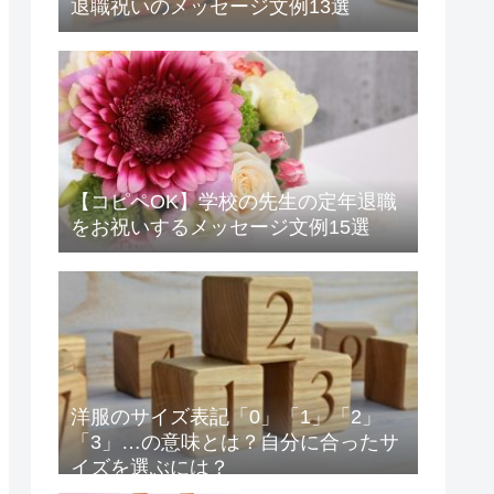
退職祝いのメッセージ文例13選
【コピペOK】学校の先生の定年退職
をお祝いするメッセージ文例15選
洋服のサイズ表記「0」「1」「2」
「3」…の意味とは？自分に合ったサ
イズを選ぶには？