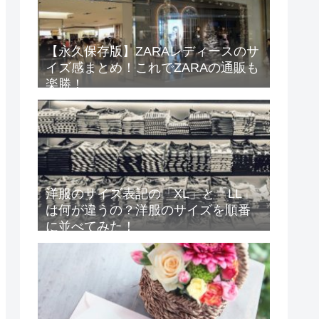
【永久保存版】ZARAレディースのサ
イズ感まとめ！これでZARAの通販も
楽勝！
洋服のサイズ表記の「XL」と「LL」
は何が違うの？洋服のサイズを順番
に並べてみた！