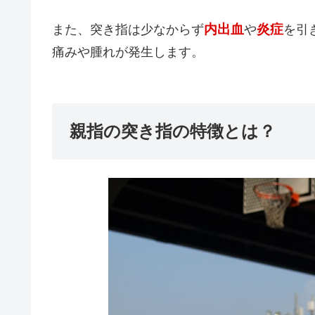
内出血
炎症
また、突き指は少なからず
や
を引
痛みや腫れが発生します。
親指の突き指の特徴とは？