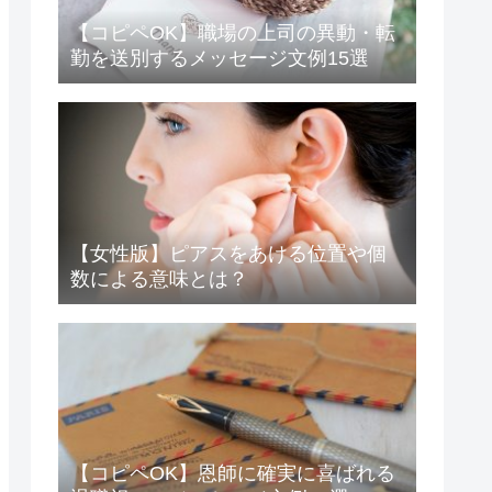
【コピペOK】職場の上司の異動・転
勤を送別するメッセージ文例15選
【女性版】ピアスをあける位置や個
数による意味とは？
【コピペOK】恩師に確実に喜ばれる