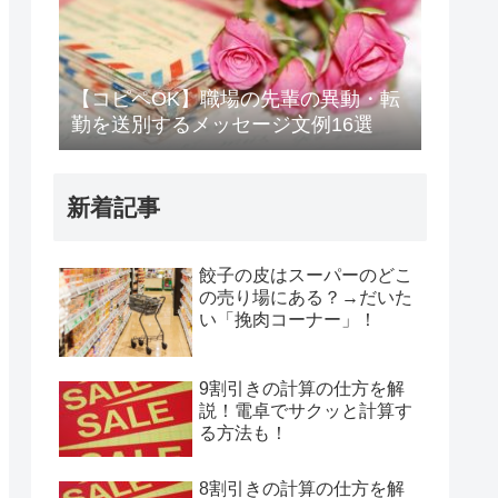
【コピペOK】職場の先輩の異動・転
勤を送別するメッセージ文例16選
新着記事
餃子の皮はスーパーのどこ
の売り場にある？→だいた
い「挽肉コーナー」！
9割引きの計算の仕方を解
説！電卓でサクッと計算す
る方法も！
8割引きの計算の仕方を解