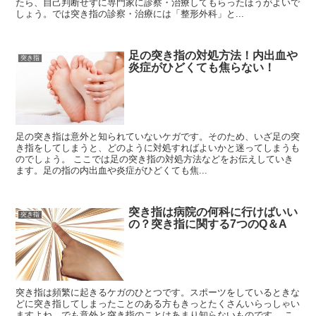
たら、自己判断せずに専門家に診察・治療してもらったほうがよいで
しょう。では突き指の診察・治療には「整形外科」と...
足の突き指の対処方法！内出血や
突き指
炎症がひどくても焦らない！
足の突き指は意外と知られていないケガです。そのため、いざ足の突
き指をしてしまうと、どのように対処すればよいかと迷ってしまうも
のでしょう。 ここでは足の突き指の対処方法などをお伝えしていき
ます。足の指の内出血や炎症がひどくても焦...
突き指は病院の何科に行けばいい
突き指
の？突き指に関する7つのQ＆A
突き指は頻繁に起きるケガのひとつです。スポーツをしているときな
どに突き指してしまったことのある方もきっとたくさんいらっしゃい
ますよね。でも意外と突き指のことはあまり知らないものです。 こ