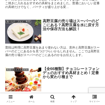
こ焼きに入れるおすすめの具材をまとめました。普通においしい定番
の具材だけでなく、パーティが盛り上がる変...
高野豆腐の売り場はスーパーのど
食べもの・グルメ・料理
こにある？高野豆腐を水に戻す方
法や保存方法も解説！
普段は料理に高野豆腐をあまり使わない方は、意外と高野豆腐がスー
パーのどこにあるかを見つけづらいかもしれません。ここでは高野豆
腐の売り場がスーパーのどこにあるのかをお伝えします。
【全66種類】チョコレートフォン
生活・ライフスタイル
デュのおすすめ具材まとめ！定番
から変わり種まで
チョコレートフォンデュしたことありますか？友達と大勢で楽しめる
ということもあって、最近では一般的なメニューになりましたよね。
メニュー
ホーム
検索
トップ
サイドバー
ここではチョコレートフォンデュのおすすめの具材をまとめました。