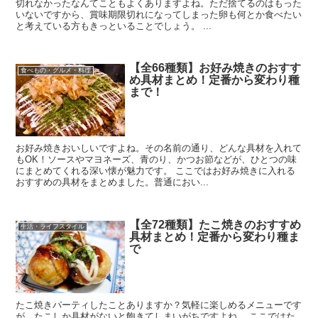
切れなかったなんてこともよくありますよね。ただ捨てるのはもった
いないですから、賞味期限切れになってしまった卵も何とか食べたい
と考えている方もきっといることでしょう。 ...
【全66種類】お好み焼きのおすす
食べもの・グルメ・料理
め具材まとめ！定番から変わり種
まで！
お好み焼きおいしいですよね。その名前の通り、どんな具材を入れて
もOK！ソースやマヨネーズ、青のり、かつお節などが、ひとつの味
にまとめてくれる深い懐が魅力です。 ここではお好み焼きに入れる
おすすめの具材をまとめました。普通におい...
【全72種類】たこ焼きのおすすめ
生活・ライフスタイル
具材まとめ！定番から変わり種ま
で
たこ焼きパーティしたことありますか？気軽に楽しめるメニューです
が、たこしか具材がないと飽きてしまいがちですよね。 ここではた