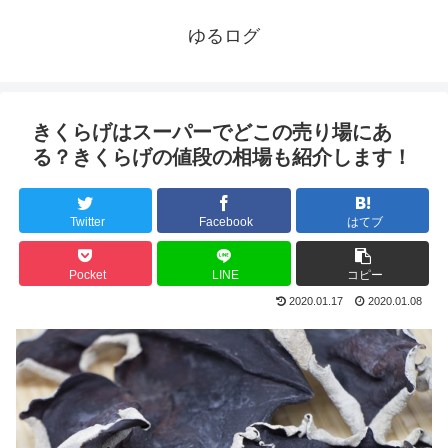
ゆるログ
きくらげはスーパーでどこの売り場にあ
る？きくらげの値段の相場も紹介します！
Twitter
Facebook
はてブ
Pocket
LINE
コピー
2020.01.17
2020.01.08