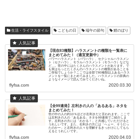
生活・ライフスタイル
こどもの日
端午の節句
鯉のぼり
【現在83種類】ハラスメントの種類を一覧表に
まとめてみた！（適宜更新中）
パワーハラスメント（パワハラ）、セクシャルハラスメン
ト（セクハラ）、モラルハラスメント（モラハラ）などな
ど…。世の中にはたくさんのハラスメントがあります。で
も実はもっとたくさんのハラスメントの種類があることを
ご存知でしょうか？ここでは全部で80種類以上あるハラス
メントを一覧にまとめてみました。ハラスメントの辞典の
ようなイメージで読んでみてくださいね。
flyfsa.com
2020.03.30
【全99連発】左利きの人の「あるある」ネタを
まとめてみた！
世の中の人の約10％ほどが左利きだと言われます。ここで
は左利きの人の「あるある」ネタを99連発でご紹介しま
す。左利きの方には「わかる！」と共感していただけると
うれしいです。また、右利きの方には「へぇー、そうだっ
たのかー」と左利きの人々を理解するきっかけにしてもら
えるとうれしいです。
flyfsa.com
2020.04.03