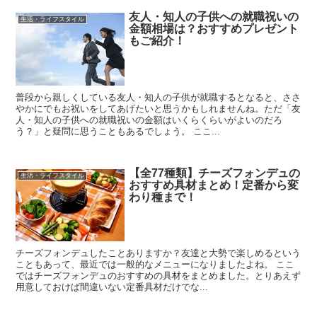
友人・知人の子供への就職祝いの
生活・ライフスタイル
金額相場は？おすすめプレゼント
もご紹介！
普段から親しくしている友人・知人の子供が就職するとなると、ささ
やかにでもお祝いをしてあげたいと思うかもしれませんね。ただ「友
人・知人の子供への就職祝いの金額はいくらくらいがよいのだろ
う？」と疑問に思うこともあるでしょう。 ここ...
【全77種類】チーズフォンデュの
生活・ライフスタイル
おすすめ具材まとめ！定番から変
わり種まで！
チーズフォンデュしたことありますか？友達と大勢で楽しめるという
こともあって、最近では一般的なメニューになりましたよね。 ここ
ではチーズフォンデュのおすすめの具材をまとめました。とりあえず
用意しておけば間違いない定番具材だけでな...