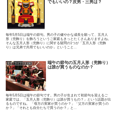
でもいいの？次男・三男は？
毎年5月5日は端午の節句。男の子の健やかな成長を願って、五月人
形（兜飾り）を飾ろうというご家庭もきっとたくさんありますよね。
そんな五月人形（兜飾り）に関する疑問の1つが「五月人形（兜飾
り）は兄弟で共用でもいいのか」ということ...
端午の節句の五月人形（兜飾り）
生活・ライフスタイル
は誰が買うものなのか？
毎年5月5日は端午の節句です。男の子が生まれて初節句を迎えるご
家庭では、「五月人形（兜飾り）は誰が買うもの？」という話題が出
るものですね。 「母方の実家が買うのか？」「父方の実家が買うの
か？」「それとも自分たちで買うのか？」と...