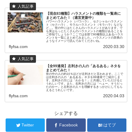
【現在83種類】ハラスメントの種類を一覧表に
まとめてみた！（適宜更新中）
パワーハラスメント（パワハラ）、セクシャルハラスメン
ト（セクハラ）、モラルハラスメント（モラハラ）などな
ど…。世の中にはたくさんのハラスメントがあります。で
も実はもっとたくさんのハラスメントの種類があることを
ご存知でしょうか？ここでは全部で80種類以上あるハラス
メントを一覧にまとめてみました。ハラスメントの辞典の
ようなイメージで読んでみてくださいね。
flyfsa.com
2020.03.30
【全99連発】左利きの人の「あるある」ネタを
まとめてみた！
世の中の人の約10％ほどが左利きだと言われます。ここで
は左利きの人の「あるある」ネタを99連発でご紹介しま
す。左利きの方には「わかる！」と共感していただけると
うれしいです。また、右利きの方には「へぇー、そうだっ
たのかー」と左利きの人々を理解するきっかけにしてもら
えるとうれしいです。
flyfsa.com
2020.04.03
シェアする
Twitter
Facebook
はてブ