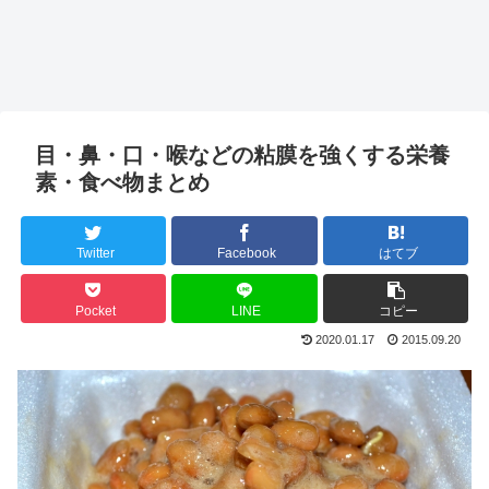
目・鼻・口・喉などの粘膜を強くする栄養
素・食べ物まとめ
Twitter
Facebook
はてブ
Pocket
LINE
コピー
2020.01.17
2015.09.20