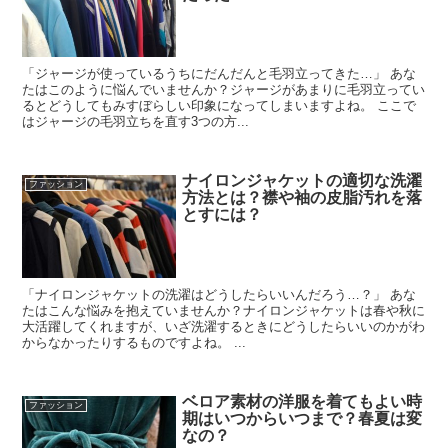
「ジャージが使っているうちにだんだんと毛羽立ってきた…」 あな
たはこのように悩んでいませんか？ジャージがあまりに毛羽立ってい
るとどうしてもみすぼらしい印象になってしまいますよね。 ここで
はジャージの毛羽立ちを直す3つの方...
ナイロンジャケットの適切な洗濯
ファッション
方法とは？襟や袖の皮脂汚れを落
とすには？
「ナイロンジャケットの洗濯はどうしたらいいんだろう…？」 あな
たはこんな悩みを抱えていませんか？ナイロンジャケットは春や秋に
大活躍してくれますが、いざ洗濯するときにどうしたらいいのかがわ
からなかったりするものですよね。 ...
ベロア素材の洋服を着てもよい時
ファッション
期はいつからいつまで？春夏は変
なの？