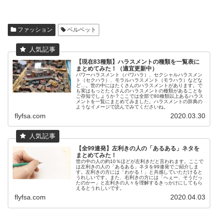
ファッション
ベルベット
【現在83種類】ハラスメントの種類を一覧表に
まとめてみた！（適宜更新中）
パワーハラスメント（パワハラ）、セクシャルハラスメン
ト（セクハラ）、モラルハラスメント（モラハラ）などな
ど…。世の中にはたくさんのハラスメントがあります。で
も実はもっとたくさんのハラスメントの種類があることを
ご存知でしょうか？ここでは全部で80種類以上あるハラス
メントを一覧にまとめてみました。ハラスメントの辞典の
ようなイメージで読んでみてくださいね。
flyfsa.com
2020.03.30
【全99連発】左利きの人の「あるある」ネタを
まとめてみた！
世の中の人の約10％ほどが左利きだと言われます。ここで
は左利きの人の「あるある」ネタを99連発でご紹介しま
す。左利きの方には「わかる！」と共感していただけると
うれしいです。また、右利きの方には「へぇー、そうだっ
たのかー」と左利きの人々を理解するきっかけにしてもら
えるとうれしいです。
flyfsa.com
2020.04.03