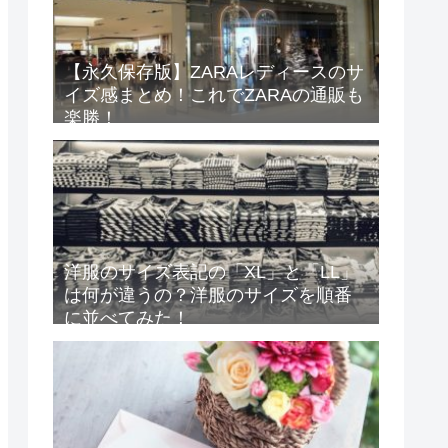
【永久保存版】ZARAレディースのサ
イズ感まとめ！これでZARAの通販も
楽勝！
洋服のサイズ表記の「XL」と「LL」
は何が違うの？洋服のサイズを順番
に並べてみた！