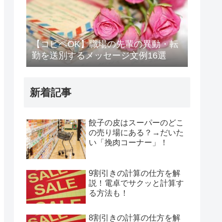
【コピペOK】職場の先輩の異動・転
勤を送別するメッセージ文例16選
新着記事
餃子の皮はスーパーのどこ
の売り場にある？→だいた
い「挽肉コーナー」！
9割引きの計算の仕方を解
説！電卓でサクッと計算す
る方法も！
8割引きの計算の仕方を解