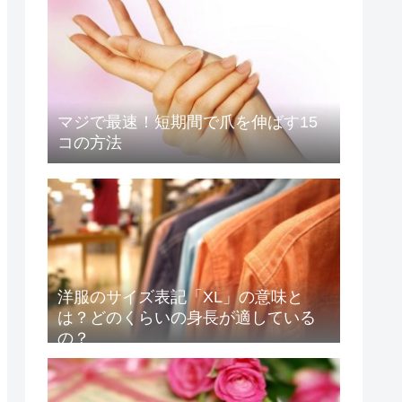
マジで最速！短期間で爪を伸ばす15
コの方法
洋服のサイズ表記「XL」の意味と
は？どのくらいの身長が適している
の？