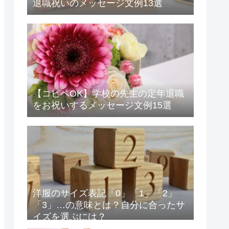
退職祝いのメッセージ文例13選
【コピペOK】学校の先生の定年退職
をお祝いするメッセージ文例15選
洋服のサイズ表記「0」「1」「2」
「3」…の意味とは？自分に合ったサ
イズを選ぶには？