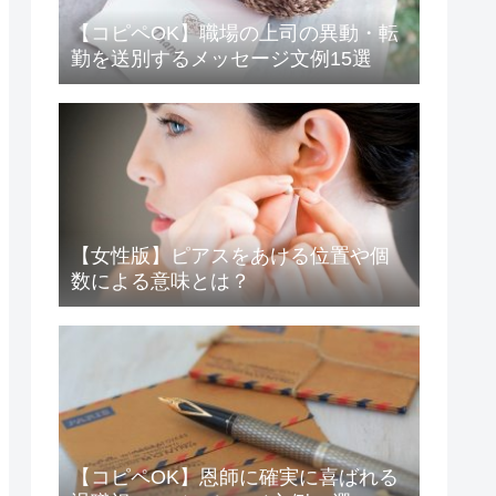
【コピペOK】職場の上司の異動・転
勤を送別するメッセージ文例15選
【女性版】ピアスをあける位置や個
数による意味とは？
【コピペOK】恩師に確実に喜ばれる