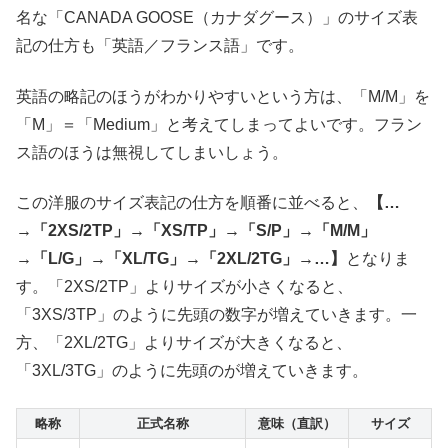
名な「CANADA GOOSE（カナダグース）」のサイズ表
記の仕方も「英語／フランス語」です。
英語の略記のほうがわかりやすいという方は、「M/M」を
「M」＝「Medium」と考えてしまってよいです。フラン
ス語のほうは無視してしまいしょう。
この洋服のサイズ表記の仕方を順番に並べると、
【…
→「2XS/2TP」→「XS/TP」→「S/P」→「M/M」
→「L/G」→「XL/TG」→「2XL/2TG」→…】
となりま
す。「2XS/2TP」よりサイズが小さくなると、
「3XS/3TP」のように先頭の数字が増えていきます。一
方、「2XL/2TG」よりサイズが大きくなると、
「3XL/3TG」のように先頭のが増えていきます。
略称
正式名称
意味（直訳）
サイズ