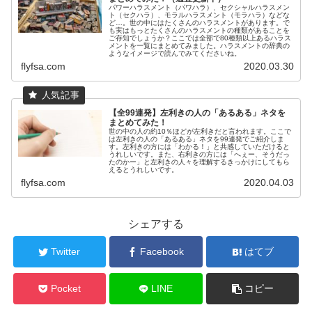
パワーハラスメント（パワハラ）、セクシャルハラスメン
ト（セクハラ）、モラルハラスメント（モラハラ）などな
ど…。世の中にはたくさんのハラスメントがあります。で
も実はもっとたくさんのハラスメントの種類があることを
ご存知でしょうか？ここでは全部で80種類以上あるハラス
メントを一覧にまとめてみました。ハラスメントの辞典の
ようなイメージで読んでみてくださいね。
flyfsa.com
2020.03.30
【全99連発】左利きの人の「あるある」ネタを
まとめてみた！
世の中の人の約10％ほどが左利きだと言われます。ここで
は左利きの人の「あるある」ネタを99連発でご紹介しま
す。左利きの方には「わかる！」と共感していただけると
うれしいです。また、右利きの方には「へぇー、そうだっ
たのかー」と左利きの人々を理解するきっかけにしてもら
えるとうれしいです。
flyfsa.com
2020.04.03
シェアする
Twitter
Facebook
はてブ
Pocket
LINE
コピー