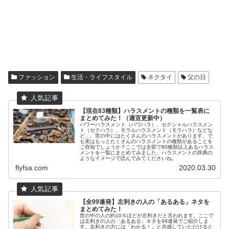
ファッション
生活・ライフスタイル
ネクタイ
父の日
【現在83種類】ハラスメントの種類を一覧表に
まとめてみた！（適宜更新中）
パワーハラスメント（パワハラ）、セクシャルハラスメン
ト（セクハラ）、モラルハラスメント（モラハラ）などな
ど…。世の中にはたくさんのハラスメントがあります。で
も実はもっとたくさんのハラスメントの種類があることを
ご存知でしょうか？ここでは全部で80種類以上あるハラス
メントを一覧にまとめてみました。ハラスメントの辞典の
ようなイメージで読んでみてくださいね。
flyfsa.com
2020.03.30
【全99連発】左利きの人の「あるある」ネタを
まとめてみた！
世の中の人の約10％ほどが左利きだと言われます。ここで
は左利きの人の「あるある」ネタを99連発でご紹介しま
す。左利きの方には「わかる！」と共感していただけると