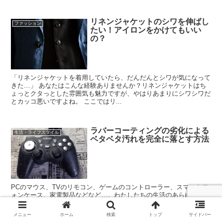
リネンジャケットのシワを伸ばし
ファッション
たい！アイロンをかけてもいい
の？
「リネンジャケットを着用していたら、だんだんとシワが気になって
きた…」 あなたはこんな経験ありませんか？リネンジャケットはち
ょっとクタっとした雰囲気も魅力ですが、やはりあまりにシワシワだ
とカッコ悪いですよね。 ここではリ...
ラバーコーティングの劣化による
生活・ライフスタイル
ベタベタ汚れを完全に落とす方法
PCのマウス、TVのリモコン、ゲームのコントローラー、スマートフ
ォンケース、家電製品などなど…。わたしたちの生活のあらゆるとこ
ろでラバーコーティング（ゴム塗装）が活用されています。 ただラ
バーコーティングはどうしても時間の経過...
メニュー
ホーム
検索
トップ
サイドバー