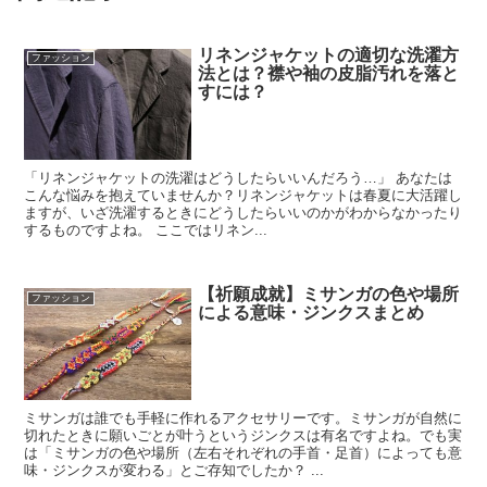
リネンジャケットの適切な洗濯方
ファッション
法とは？襟や袖の皮脂汚れを落と
すには？
「リネンジャケットの洗濯はどうしたらいいんだろう…」 あなたは
こんな悩みを抱えていませんか？リネンジャケットは春夏に大活躍し
ますが、いざ洗濯するときにどうしたらいいのかがわからなかったり
するものですよね。 ここではリネン...
【祈願成就】ミサンガの色や場所
ファッション
による意味・ジンクスまとめ
ミサンガは誰でも手軽に作れるアクセサリーです。ミサンガが自然に
切れたときに願いごとが叶うというジンクスは有名ですよね。でも実
は「ミサンガの色や場所（左右それぞれの手首・足首）によっても意
味・ジンクスが変わる」とご存知でしたか？ ...