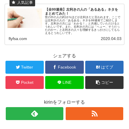
【全99連発】左利きの人の「あるある」ネタを
まとめてみた！
世の中の人の約10％ほどが左利きだと言われます。ここで
は左利きの人の「あるある」ネタを99連発でご紹介しま
す。左利きの方には「わかる！」と共感していただけると
うれしいです。また、右利きの方には「へぇー、そうだっ
たのかー」と左利きの人々を理解するきっかけにしてもら
えるとうれしいです。
flyfsa.com
2020.04.03
シェアする
Twitter
Facebook
はてブ
Pocket
LINE
コピー
kirinをフォローする