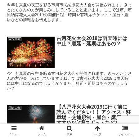
今年も真夏の夜空を彩る市川市民納涼花火大会が開催されます。きっ
とたくさんの方が楽しみにしていることと思います。ここでは市川市
民納涼花火大会2019の開催日程・時間や有料席チケット・屋台・露
店などの情報をお伝えします。
古河花火大会2018は雨天時には
花火大会
中止？順延・延期はあるの？
今年も真夏の夜空を彩る古河花火大会が開催されます。きっとたくさ
んの方が楽しみにしていますよね。では古河花火大会2019は雨天時
には中止になるのでしょうか？また、順延・延期はあるのでしょう
か？
【八戸花火大会2019に行く前に
花火大会
読んでください！】アクセス・駐
車場・交通規制・屋台・露店・お
すすめ&穴場スポットなどを徹底
解説！
メニュー
ホーム
検索
トップ
サイドバー