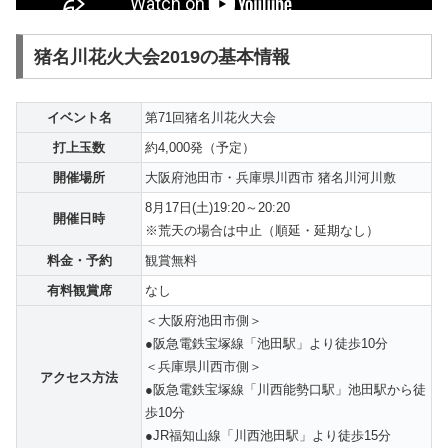
猪名川花火大会2019の基本情報
イベント名
第71回猪名川花火大会
打上玉数
約4,000発（予定）
開催場所
大阪府池田市・兵庫県川西市 猪名川河川敷
8月17日(土)19:20～20:20
開催日時
※荒天の場合は中止（順延・延期なし）
料金・予約
観賞無料
有料観賞席
なし
＜大阪府池田市側＞
●阪急電鉄宝塚線「池田駅」より徒歩10分
＜兵庫県川西市側＞
アクセス方法
●阪急電鉄宝塚線「川西能勢口駅」池田駅から徒
歩10分
●JR福知山線「川西池田駅」より徒歩15分