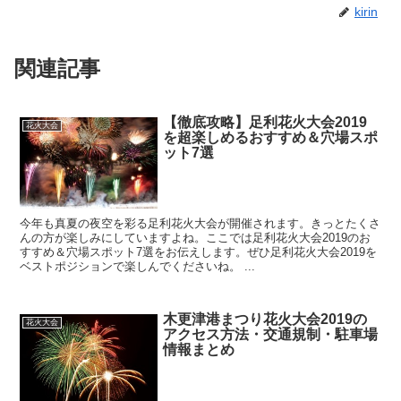
kirin
関連記事
【徹底攻略】足利花火大会2019
花火大会
を超楽しめるおすすめ＆穴場スポ
ット7選
今年も真夏の夜空を彩る足利花火大会が開催されます。きっとたくさ
んの方が楽しみにしていますよね。ここでは足利花火大会2019のお
すすめ＆穴場スポット7選をお伝えします。ぜひ足利花火大会2019を
ベストポジションで楽しんでくださいね。 ...
木更津港まつり花火大会2019の
花火大会
アクセス方法・交通規制・駐車場
情報まとめ