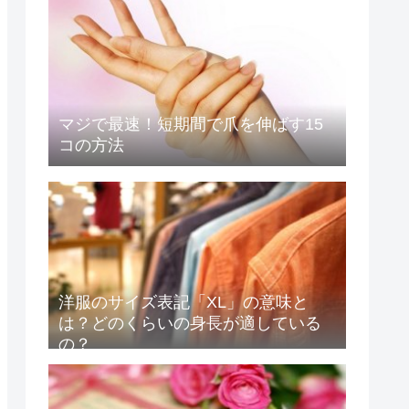
マジで最速！短期間で爪を伸ばす15
コの方法
洋服のサイズ表記「XL」の意味と
は？どのくらいの身長が適している
の？