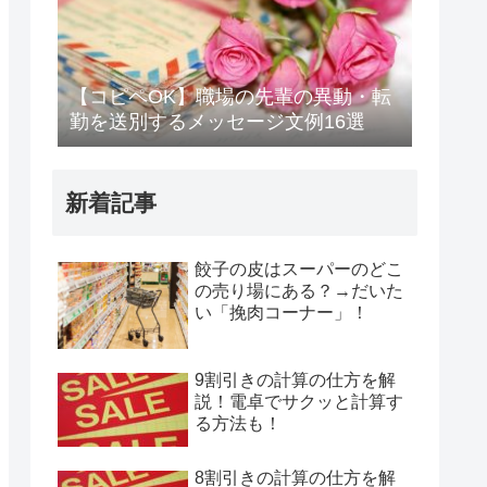
【コピペOK】職場の先輩の異動・転
勤を送別するメッセージ文例16選
新着記事
餃子の皮はスーパーのどこ
の売り場にある？→だいた
い「挽肉コーナー」！
9割引きの計算の仕方を解
説！電卓でサクッと計算す
る方法も！
8割引きの計算の仕方を解