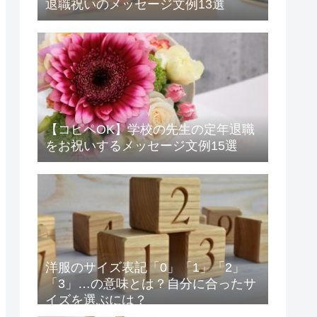
退職祝いのメッセージ文例13選
【コピペOK】学校の先生の定年退職
をお祝いするメッセージ文例15選
洋服のサイズ表記「0」「1」「2」
「3」…の意味とは？自分に合ったサ
イズを選ぶには？