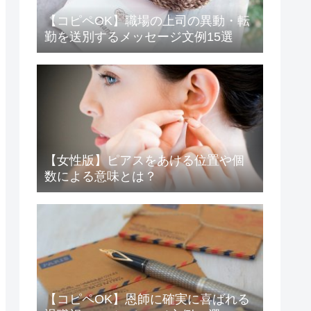
【コピペOK】職場の上司の異動・転
勤を送別するメッセージ文例15選
【女性版】ピアスをあける位置や個
数による意味とは？
【コピペOK】恩師に確実に喜ばれる