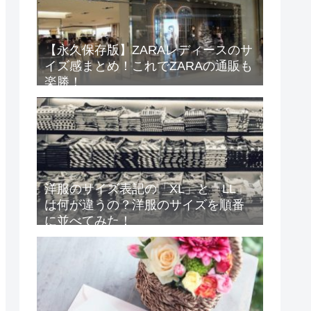
【永久保存版】ZARAレディースのサ
イズ感まとめ！これでZARAの通販も
楽勝！
洋服のサイズ表記の「XL」と「LL」
は何が違うの？洋服のサイズを順番
に並べてみた！