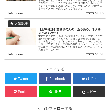
も実はもっとたくさんのハラスメントの種類があることを
ご存知でしょうか？ここでは全部で80種類以上あるハラス
メントを一覧にまとめてみました。ハラスメントの辞典の
ようなイメージで読んでみてくださいね。
flyfsa.com
2020.03.30
【全99連発】左利きの人の「あるある」ネタを
まとめてみた！
世の中の人の約10％ほどが左利きだと言われます。ここで
は左利きの人の「あるある」ネタを99連発でご紹介しま
す。左利きの方には「わかる！」と共感していただけると
うれしいです。また、右利きの方には「へぇー、そうだっ
たのかー」と左利きの人々を理解するきっかけにしてもら
えるとうれしいです。
flyfsa.com
2020.04.03
シェアする
Twitter
Facebook
はてブ
Pocket
LINE
コピー
kirinをフォローする