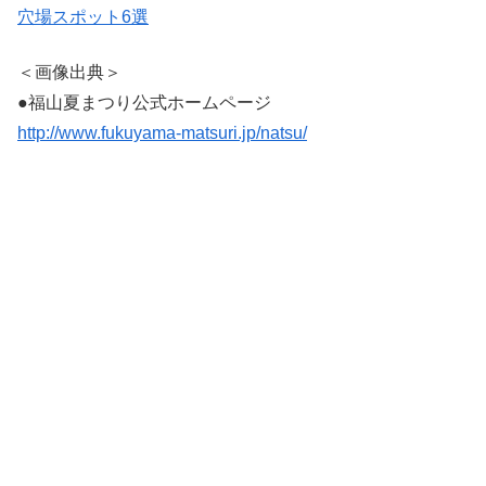
穴場スポット6選
＜画像出典＞
●福山夏まつり公式ホームページ
http://www.fukuyama-matsuri.jp/natsu/