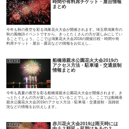
時間や有料席チケット・屋台情報
まとめ
今年も秋の夜空を彩る鴻巣花火大会が開催されます。埼玉県鴻巣市の
秋の風物詩イベントですから、きっとたくさんの方が楽しみにしてい
ることでしょう。ここでは鴻巣花火大会2018の開催日程・時間や有
料席チケット・屋台・露店などの情報をお伝えし...
船橋港親水公園花火大会2019の
花火大会
アクセス方法・駐車場・交通規制
情報まとめ
今年も真夏の夜空を彩る船橋港親水公園花火大会が開催されます。き
っとたくさんの方が楽しみにしていることでしょう。ここでは船橋港
親水公園花火大会2019のアクセス方法・駐車場・交通規制・混雑状
況などの情報をお伝えします。
赤川花火大会2019は雨天時には
花火大会
中止？順延・延期はあるの？