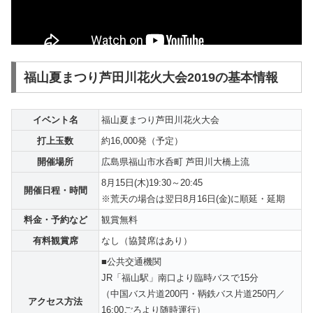
福山夏まつり芦田川花火大会2019の基本情報
イベント名
福山夏まつり芦田川花火大会
打上玉数
約16,000発（予定）
開催場所
広島県福山市水呑町 芦田川大橋上流
8月15日(木)19:30～20:45
開催日程・時間
※荒天の場合は翌日8月16日(金)に順延・延期
料金・予約など
観賞無料
有料観賞席
なし（協賛席はあり）
■公共交通機関
JR「福山駅」南口より臨時バスで15分
（中国バス片道200円・鞆鉄バス片道250円／
アクセス方法
16:00ごろより随時運行）