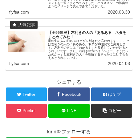
メントを一覧にまとめてみました。ハラスメントの辞典の
ようなイメージで読んでみてくださいね。
flyfsa.com
2020.03.30
【全99連発】左利きの人の「あるある」ネタを
まとめてみた！
世の中の人の約10％ほどが左利きだと言われます。ここで
は左利きの人の「あるある」ネタを99連発でご紹介しま
す。左利きの方には「わかる！」と共感していただけると
うれしいです。また、右利きの方には「へぇー、そうだっ
たのかー」と左利きの人々を理解するきっかけにしてもら
えるとうれしいです。
flyfsa.com
2020.04.03
シェアする
Twitter
Facebook
はてブ
Pocket
LINE
コピー
kirinをフォローする