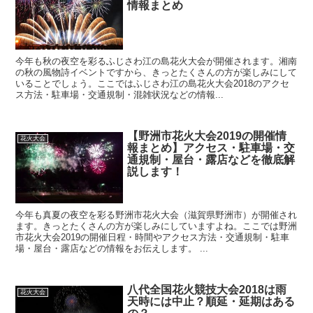
情報まとめ
今年も秋の夜空を彩るふじさわ江の島花火大会が開催されます。湘南
の秋の風物詩イベントですから、きっとたくさんの方が楽しみにして
いることでしょう。ここではふじさわ江の島花火大会2018のアクセ
ス方法・駐車場・交通規制・混雑状況などの情報...
【野洲市花火大会2019の開催情
花火大会
報まとめ】アクセス・駐車場・交
通規制・屋台・露店などを徹底解
説します！
今年も真夏の夜空を彩る野洲市花火大会（滋賀県野洲市）が開催され
ます。きっとたくさんの方が楽しみにしていますよね。ここでは野洲
市花火大会2019の開催日程・時間やアクセス方法・交通規制・駐車
場・屋台・露店などの情報をお伝えします。 ...
八代全国花火競技大会2018は雨
花火大会
天時には中止？順延・延期はある