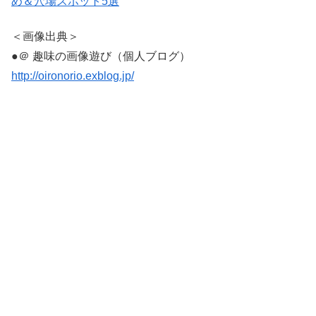
め＆穴場スポット5選
＜画像出典＞
●＠ 趣味の画像遊び（個人ブログ）
http://oironorio.exblog.jp/