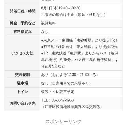
8月1日(木)19:40～20:30
開催日程・時間
※荒天の場合は中止（順延・延期なし）
料金・予約など
観覧無料
有料指定席
なし
●東京メトロ東西線「南砂町駅」より徒歩15分
●都営地下鉄新宿線「東大島駅」より徒歩20分
アクセス方法
●JR・東武鉄道「亀戸駅」よりからバス（亀24
葛西橋行）約15分、バス停「葛西橋停留所」よ
り徒歩5分など
交通規制
あり（おおよそ17:30～21:30ごろ）
駐車場
なし（自家用車での来場不可）
トイレ
仮設トイレ設置予定
TEL：03-3647-4963
お問い合わせ先
（江東区役所地域振興課区民交流係）
スポンサーリンク