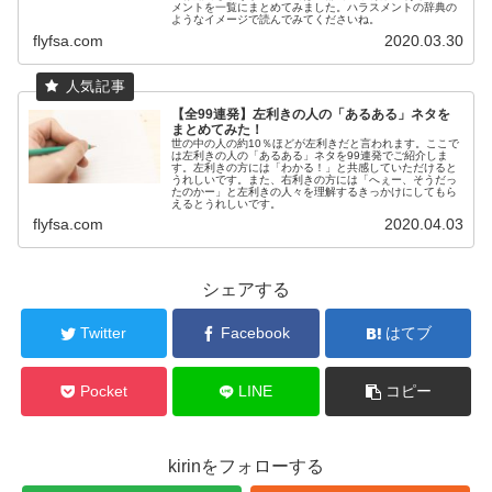
メントを一覧にまとめてみました。ハラスメントの辞典の
ようなイメージで読んでみてくださいね。
flyfsa.com
2020.03.30
【全99連発】左利きの人の「あるある」ネタを
まとめてみた！
世の中の人の約10％ほどが左利きだと言われます。ここで
は左利きの人の「あるある」ネタを99連発でご紹介しま
す。左利きの方には「わかる！」と共感していただけると
うれしいです。また、右利きの方には「へぇー、そうだっ
たのかー」と左利きの人々を理解するきっかけにしてもら
えるとうれしいです。
flyfsa.com
2020.04.03
シェアする
Twitter
Facebook
はてブ
Pocket
LINE
コピー
kirinをフォローする