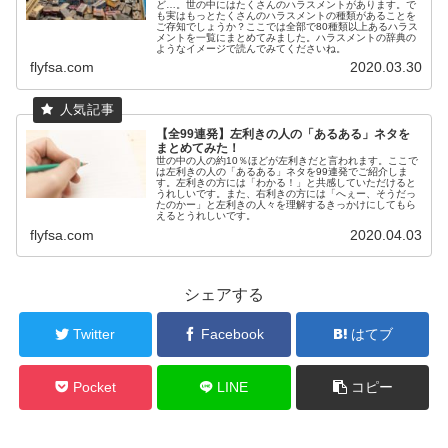
ど…。世の中にはたくさんのハラスメントがあります。で
も実はもっとたくさんのハラスメントの種類があることを
ご存知でしょうか？ここでは全部で80種類以上あるハラス
メントを一覧にまとめてみました。ハラスメントの辞典の
ようなイメージで読んでみてくださいね。
flyfsa.com
2020.03.30
【全99連発】左利きの人の「あるある」ネタを
まとめてみた！
世の中の人の約10％ほどが左利きだと言われます。ここで
は左利きの人の「あるある」ネタを99連発でご紹介しま
す。左利きの方には「わかる！」と共感していただけると
うれしいです。また、右利きの方には「へぇー、そうだっ
たのかー」と左利きの人々を理解するきっかけにしてもら
えるとうれしいです。
flyfsa.com
2020.04.03
シェアする
Twitter
Facebook
はてブ
Pocket
LINE
コピー