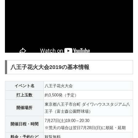
八王子花火大会2019の基本情報
イベント名
八王子花火大会
打上玉数
約3,500発（予定）
東京都八王子市台町 ダイワハウススタジアム八
開催場所
王子（富士森公園野球場）
7月27日(土)19:00～20:30
開催日程・時間
※荒天の場合は翌日7月28日(日)に順延・延期
料金・予約など
観覧無料