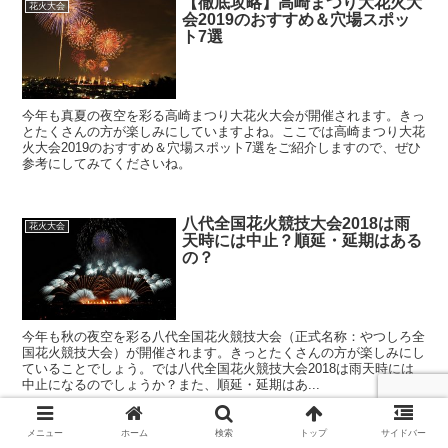
【徹底攻略】高崎まつり大花火大
花火大会
会2019のおすすめ＆穴場スポッ
ト7選
今年も真夏の夜空を彩る高崎まつり大花火大会が開催されます。きっ
とたくさんの方が楽しみにしていますよね。ここでは高崎まつり大花
火大会2019のおすすめ＆穴場スポット7選をご紹介しますので、ぜひ
参考にしてみてくださいね。
八代全国花火競技大会2018は雨
花火大会
天時には中止？順延・延期はある
の？
今年も秋の夜空を彩る八代全国花火競技大会（正式名称：やつしろ全
国花火競技大会）が開催されます。きっとたくさんの方が楽しみにし
ていることでしょう。では八代全国花火競技大会2018は雨天時には
中止になるのでしょうか？また、順延・延期はあ...
メニュー
ホーム
検索
トップ
サイドバー
戸田橋花火大会2019のアクセス
花火大会