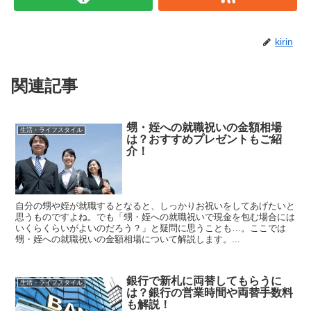
kirin
関連記事
甥・姪への就職祝いの金額相場
生活・ライフスタイル
は？おすすめプレゼントもご紹
介！
自分の甥や姪が就職するとなると、しっかりお祝いをしてあげたいと
思うものですよね。でも「甥・姪への就職祝いで現金を包む場合には
いくらくらいがよいのだろう？」と疑問に思うことも…。ここでは
甥・姪への就職祝いの金額相場について解説します。...
銀行で新札に両替してもらうに
生活・ライフスタイル
は？銀行の営業時間や両替手数料
も解説！