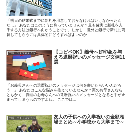
「明日の結婚式までに新札を用意しておかなければいけなかったん
だ…」 あなたはこのように焦っていませんか？最も確実に新札を入
手する方法は銀行へ向かうことです。しかし、意外と銀行で新札に両
替してもらうには具体的にどうすればよいのか...
【コピペOK】義母へ好印象を与
生活・ライフスタイル
える還暦祝いのメッセージ文例11
選
「お義母さんへの還暦祝いのメッセージは何を書いたらいいんだろ
う…」 あなたはこんな悩みを抱えていませんか？実のお母さんなら
ともかく、義理のお母さんへの還暦祝いのメッセージとなると手が止
まってしまうものですよね。 ここでは...
友人の子供への入学祝いの金額相
生活・ライフスタイル
場まとめ～小学校から大学まで～