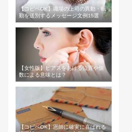
【コピペOK】職場の上司の異動・転
勤を送別するメッセージ文例15選
【女性版】ピアスをあける位置や個
数による意味とは？
【コピペOK】恩師に確実に喜ばれる