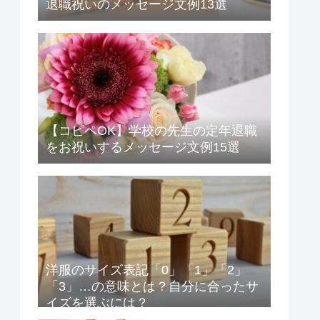
退職祝いのメッセージ文例13選
【コピペOK】学校の先生の定年退職
をお祝いするメッセージ文例15選
洋服のサイズ表記「0」「1」「2」
「3」…の意味とは？自分に合ったサ
イズを選ぶには？