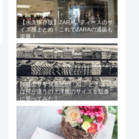
【永久保存版】ZARAレディースのサ
イズ感まとめ！これでZARAの通販も
楽勝！
洋服のサイズ表記の「XL」と「LL」
は何が違うの？洋服のサイズを順番
に並べてみた！