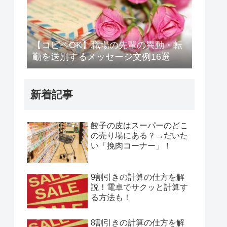
【コピペOK】職場の先輩の異動・転
勤を送別するメッセージ文例16選
新着記事
餃子の皮はスーパーのどこ
の売り場にある？→だいた
い「挽肉コーナー」！
9割引きの計算の仕方を解
説！電卓でサクッと計算す
る方法も！
8割引きの計算の仕方を解