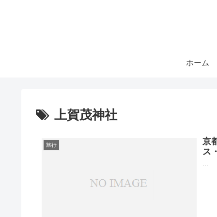
ホーム
上賀茂神社
京
旅行
ス
...