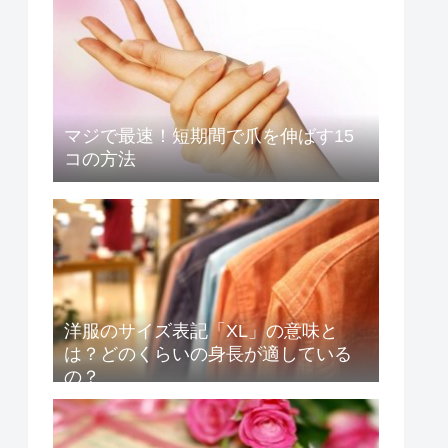
マジで最速！短期間で爪を伸ばす15
コの方法
洋服のサイズ表記「XL」の意味と
は？どのくらいの身長が適している
の？